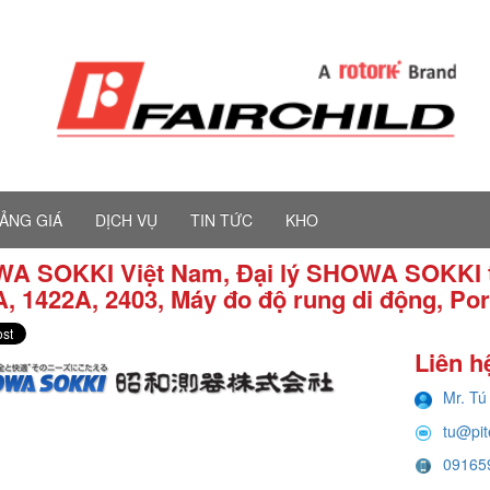
ẢNG GIÁ
DỊCH VỤ
TIN TỨC
KHO
A SOKKI Việt Nam, Đại lý SHOWA SOKKI tạ
, 1422A, 2403, Máy đo độ rung di động, Por
Liên h
Mr. Tú
tu@pi
09165