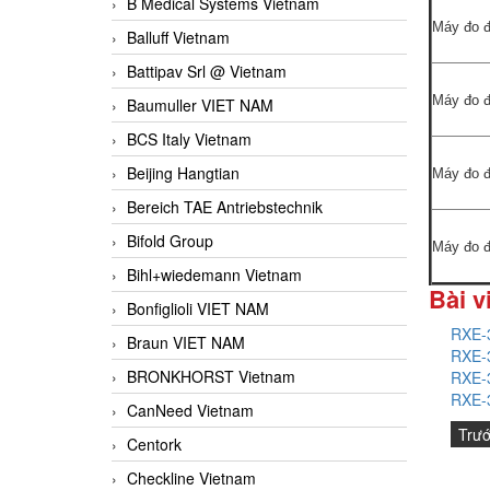
B Medical Systems Vietnam
Máy đo đ
Balluff Vietnam
Battipav Srl @ Vietnam
Máy đo đ
Baumuller VIET NAM
BCS Italy Vietnam
Beijing Hangtian
Máy đo đ
Bereich TAE Antriebstechnik
Bifold Group
Máy đo đ
Bihl+wiedemann Vietnam
Bài v
Bonfiglioli VIET NAM
RXE-3
Braun VIET NAM
RXE-3
BRONKHORST Vietnam
RXE-3
RXE-3
CanNeed Vietnam
Trư
Centork
Checkline Vietnam