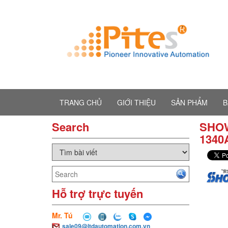
TRANG CHỦ
GIỚI THIỆU
SẢN PHẨM
B
Search
SHOW
1340A
Hỗ trợ trực tuyến
Mr. Tú
sale09@ltdautomation.com.vn