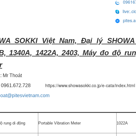
09616
live:.
pites.
A SOKKI Việt Nam, Đại lý SHOWA S
B, 1340A, 1422A, 2403, Máy đo độ run
r
 : Mr Thoát
https://www.showasokki.co.jp/e-cata/index.html
 : 0961.672.728
oat@pitesvietnam.com
ộ rung di động
Portable Vibration Meter
1022A