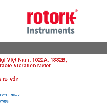
i Việt Nam, 1022A, 1332B,
table Vibration Meter
ệ tư vấn
tesvietnam.com
97556