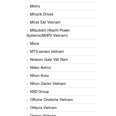
Metrix
Minarik Drives
Mirae E&I Vietnam
Mitsubishi Hitachi Power
Systems(MHPS Vietnam)
Moxa
MTS sensor vietnam
Newson Gale Việt Nam
Nidec-Avtron
Nihon Koso
Nihon-Garter Vietnam
NSD Group
Officine Orobiche Vietnam
Ohkura Vietnam
Onicon Vietnam