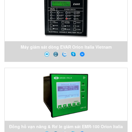
Máy giám sát dòng EVAR Orion Italia Vietnam
Đồng hồ vạn năng & Rơ le giám sát EMR-100 Orion Italia