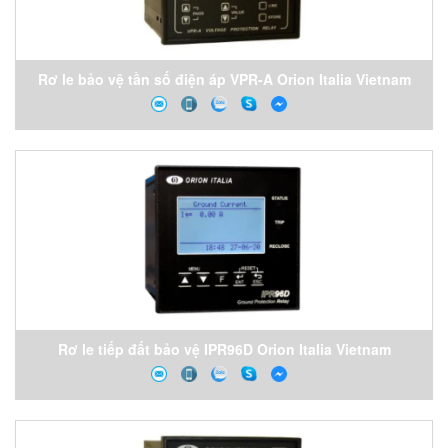
Rơ le bảo vệ tần số điện áp VPR-A Orion Italia Vietnam
Rơ le tiếp đất bảo vệ IPR96D Orion Italia Vietnam