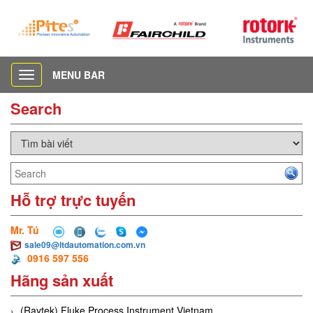
MENU BAR
Toggle
navigation
Search
Hỗ trợ trực tuyến
Mr. Tú
sale09@ltdautomation.com.vn
0916 597 556
Hãng sản xuất
(Raytek) Fluke Process Instrument Vietnam