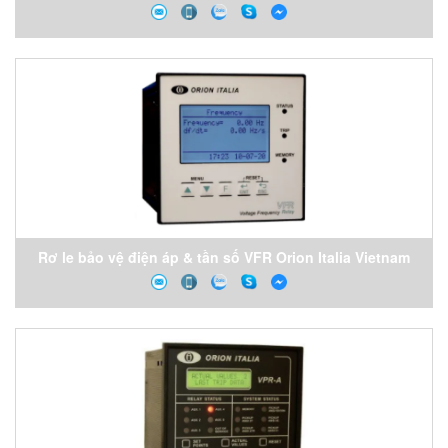
Vietnam
Rơ le bảo vệ điện áp & tần số VFR Orion Italia Vietnam