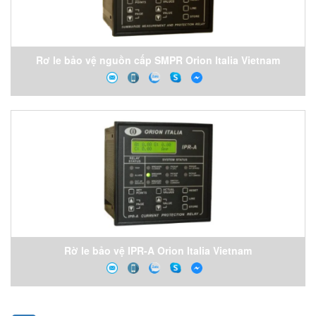
Rơ le bảo vệ nguồn cấp SMPR Orion Italia Vietnam
Rờ le bảo vệ IPR-A Orion Italia Vietnam