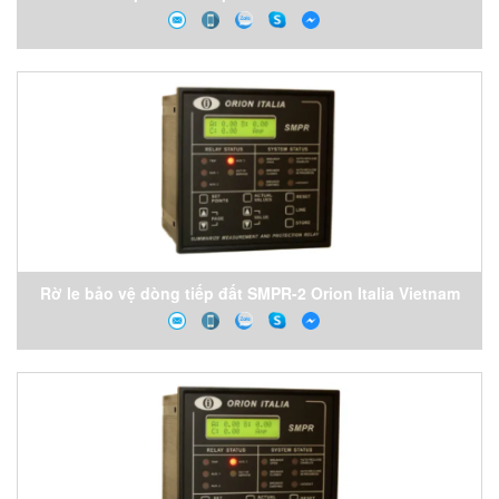
Rờ le bảo vệ dòng tiếp đất SMPR-2 Orion Italia Vietnam