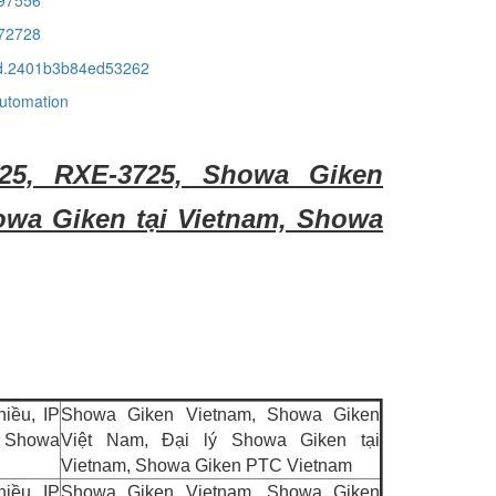
72728
cid.2401b3b84ed53262
automation
25, RXE-3725, Showa Giken
owa Giken tại Vietnam, Showa
iều, IP
Showa Giken Vietnam, Showa Giken
g Showa
Việt Nam, Đại lý Showa Giken tại
Vietnam, Showa Giken PTC Vietnam
iều, IP
Showa Giken Vietnam, Showa Giken