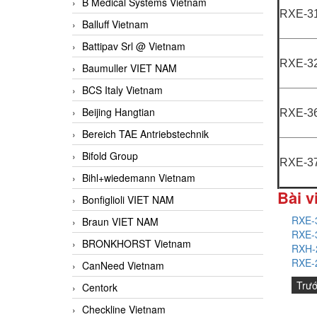
B Medical Systems Vietnam
RXE-3
Balluff Vietnam
Battipav Srl @ Vietnam
RXE-3
Baumuller VIET NAM
BCS Italy Vietnam
Beijing Hangtian
RXE-3
Bereich TAE Antriebstechnik
Bifold Group
RXE-3
Bihl+wiedemann Vietnam
Bài v
Bonfiglioli VIET NAM
RXE-3
Braun VIET NAM
RXE-3
BRONKHORST Vietnam
RXH-2
RXE-2
CanNeed Vietnam
Trư
Centork
Checkline Vietnam