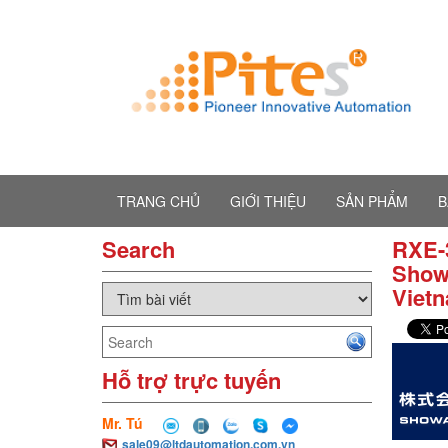
TRANG CHỦ
GIỚI THIỆU
SẢN PHẨM
B
Search
RXE-
Showa
Viet
Hỗ trợ trực tuyến
Mr. Tú
sale09@ltdautomation.com.vn