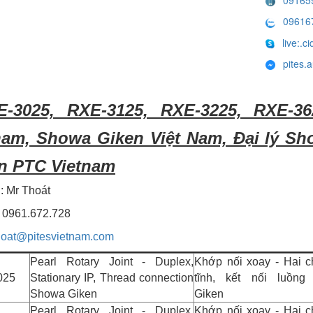
09616
live:.
pites.
3025, RXE-3125, RXE-3225, RXE-36
nam, Showa Giken Việt Nam, Đại lý Sh
n PTC Vietnam
 : Mr Thoát
 : 0961.672.728
oat@pitesvietnam.com
Pearl Rotary Joint - Duplex,
Khớp nối xoay - Hai ch
025
Stationary IP, Thread connection
tĩnh, kết nối luồn
Showa Giken
Giken
Pearl Rotary Joint - Duplex,
Khớp nối xoay - Hai ch