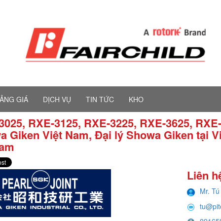
ẢNG GIÁ
DỊCH VỤ
TIN TỨC
KHO
3025, RXE-3125, RXE-3225, RXE-3625, RXE-
 Giken Việt Nam, Đại lý Showa Giken tại 
nam
Liên h
Mr. Tú
tu@pi
09165