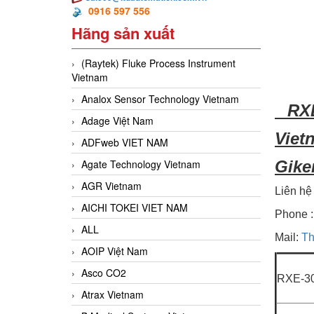
0916 597 556
Hãng sản xuất
(Raytek) Fluke Process Instrument
Vietnam
Analox Sensor Technology Vietnam
RXE-
Adage Việt Nam
Viet
ADFweb VIET NAM
Gike
Agate Technology Vietnam
AGR Vietnam
Liên hệ
AICHI TOKEI VIET NAM
Phone
ALL
Mail:
Th
AOIP Việt Nam
Asco CO2
RXE-3
Atrax Vietnam