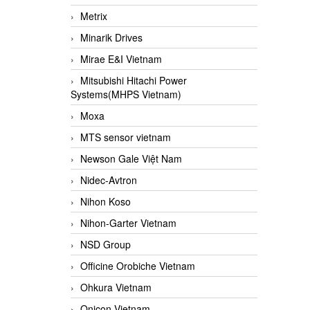
Metrix
Minarik Drives
Mirae E&I Vietnam
Mitsubishi Hitachi Power
Systems(MHPS Vietnam)
Moxa
MTS sensor vietnam
Newson Gale Việt Nam
Nidec-Avtron
Nihon Koso
Nihon-Garter Vietnam
NSD Group
Officine Orobiche Vietnam
Ohkura Vietnam
Onicon Vietnam