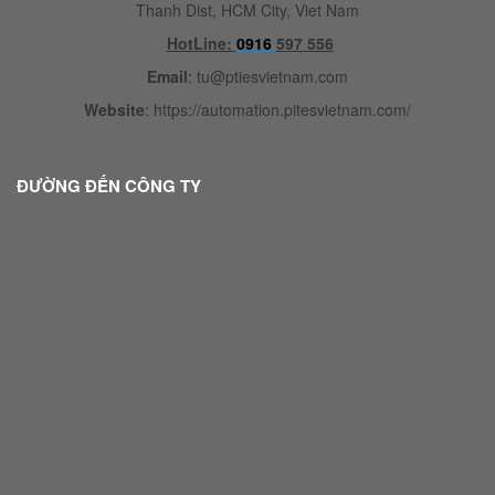
Thanh Dist, HCM City, Viet Nam
HotLine:
0916
597 556
Email
:
tu@ptiesvietnam.com
Website
:
https://automation.pitesvietnam.com/
ĐƯỜNG ĐẾN CÔNG TY