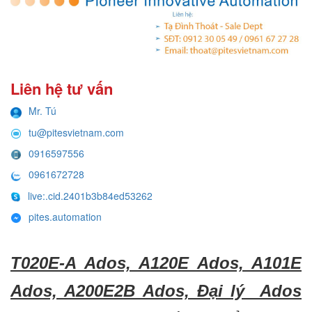
Liên hệ tư vấn
Mr. Tú
tu@pitesvietnam.com
0916597556
0961672728
live:.cid.2401b3b84ed53262
pites.automation
T020E-A Ados, A120E Ados, A101E
Ados, A200E2B Ados, Đại lý Ados