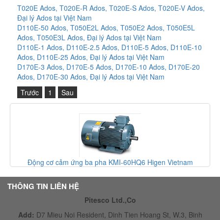
T020E Ados, T020E-R Ados, T020E-S Ados, T020E-V Ados,
Đại lý Ados tại Việt Nam
D110E-50 Ados, T050E2L Ados, T050E2 Ados, T050E5L
Ados, T050E3L Ados, Đại lý Ados tại Việt Nam
D110E-1 Ados, D110E-2.5 Ados, D110E-5 Ados, D110E-10
Ados, D110E-25 Ados, Đại lý Ados tại Việt Nam
D170E-3 Ados, D170E-5 Ados, D170E-10 Ados, D170E-20
Ados, D170E-30 Ados, Đại lý Ados tại Việt Nam
Trước
1
Sau
Động cơ cảm ứng ba pha KMI-60HQ6 Higen Vietnam
THÔNG TIN LIÊN HỆ
Pitesco Ltd.,Co
Add:
D7 Mieu Noi Resident, Dinh Tien Hoang St, W.3, Binh