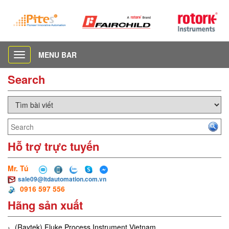
MENU BAR
Toggle
navigation
Search
Hỗ trợ trực tuyến
Mr. Tú
sale09@ltdautomation.com.vn
0916 597 556
Hãng sản xuất
(Raytek) Fluke Process Instrument Vietnam