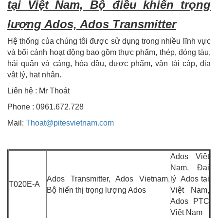
tại Việt Nam, Bộ điều khiển trọng
lượng Ados, Ados Transmitter
Hệ thống của chúng tôi được sử dụng trong nhiều lĩnh vực
và bối cảnh hoạt động bao gồm thực phẩm, thép, đóng tàu,
hải quân và cảng, hóa dầu, dược phẩm, vận tải cáp, địa
vật lý, hạt nhân.
Liên hệ : Mr Thoát
Phone : 0961.672.728
Mail:
Thoat@pitesvietnam.com
Ados Việt
Nam, Đại
Ados Transmitter, Ados Vietnam,
lý Ados tại
T020E-A
Bộ hiển thị trọng lượng Ados
Việt Nam,
Ados PTC
Việt Nam