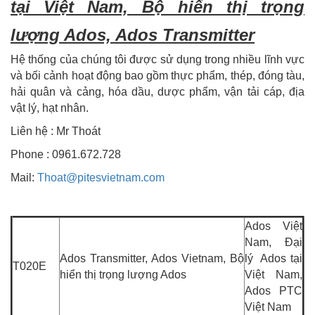
tại Việt Nam, Bộ hiển thị trọng
lượng Ados, Ados Transmitter
Hệ thống của chúng tôi được sử dụng trong nhiều lĩnh vực
và bối cảnh hoạt động bao gồm thực phẩm, thép, đóng tàu,
hải quân và cảng, hóa dầu, dược phẩm, vận tải cáp, địa
vật lý, hạt nhân.
Liên hệ : Mr Thoát
Phone : 0961.672.728
Mail:
Thoat@pitesvietnam.com
Ados Việt
Nam, Đại
Ados Transmitter, Ados Vietnam, Bộ
lý Ados tại
T020E
hiển thị trọng lượng Ados
Việt Nam,
Ados PTC
Việt Nam