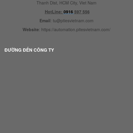
Thanh Dist, HCM City, Viet Nam
HotLine:
0916
597 556
Email
:
tu@ptiesvietnam.com
Website
:
https://automation.pitesvietnam.com/
ĐƯỜNG ĐẾN CÔNG TY