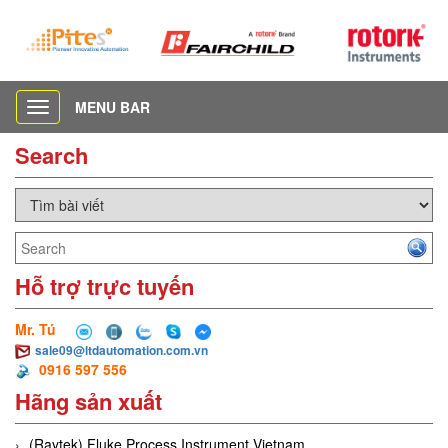
MENU BAR
Toggle
navigation
Search
Hỗ trợ trực tuyến
Mr. Tú
sale09@ltdautomation.com.vn
0916 597 556
Hãng sản xuất
(Raytek) Fluke Process Instrument Vietnam