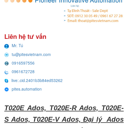
Liên hệ tư vấn
Mr. Tú
tu@pitesvietnam.com
0916597556
0961672728
live:.cid.2401b3b84ed53262
pites.automation
T020E Ados, T020E-R Ados, T020E-
S Ados, T020E-V Ados, Đại lý Ados