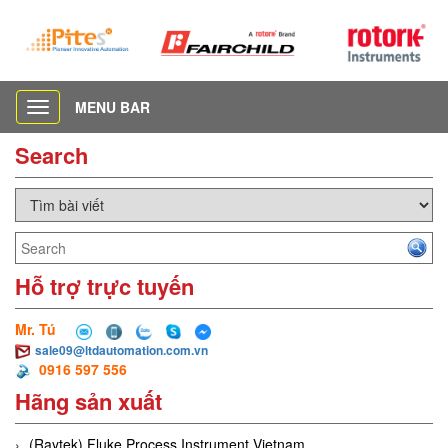
MENU BAR
Toggle
navigation
Search
Hỗ trợ trực tuyến
Mr. Tú
sale09@ltdautomation.com.vn
0916 597 556
Hãng sản xuất
(Raytek) Fluke Process Instrument Vietnam