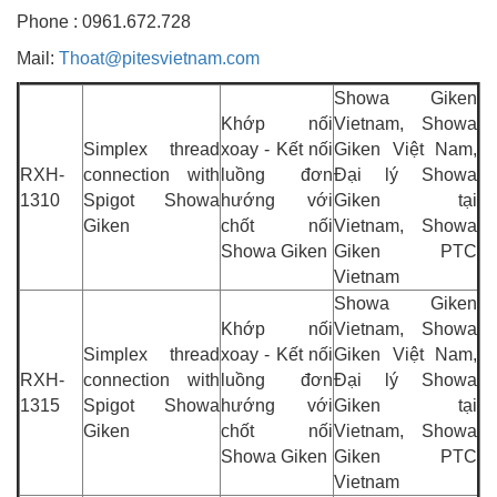
Phone : 0961.672.728
Mail:
Thoat@pitesvietnam.com
Showa Giken
Khớp nối
Vietnam, Showa
Simplex thread
xoay - Kết nối
Giken Việt Nam,
RXH-
connection with
luồng đơn
Đại lý Showa
1310
Spigot Showa
hướng với
Giken tại
Giken
chốt nối
Vietnam, Showa
Showa Giken
Giken PTC
Vietnam
Showa Giken
Khớp nối
Vietnam, Showa
Simplex thread
xoay - Kết nối
Giken Việt Nam,
RXH-
connection with
luồng đơn
Đại lý Showa
1315
Spigot Showa
hướng với
Giken tại
Giken
chốt nối
Vietnam, Showa
Showa Giken
Giken PTC
Vietnam