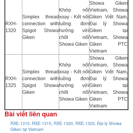
Showa Giken
Khớp nối
Vietnam, Showa
Simplex thread
xoay - Kết nối
Giken Việt Nam,
RXH-
connection with
luồng đơn
Đại lý Showa
1320
Spigot Showa
hướng với
Giken tại
Giken
chốt nối
Vietnam, Showa
Showa Giken
Giken PTC
Vietnam
Showa Giken
Khớp nối
Vietnam, Showa
Simplex thread
xoay - Kết nối
Giken Việt Nam,
RXH-
connection with
luồng đơn
Đại lý Showa
1325
Spigot Showa
hướng với
Giken tại
Giken
chốt nối
Vietnam, Showa
Showa Giken
Giken PTC
Vietnam
Bài viết liên quan
RXE-1310, RXE-1315, RXE-1320, RXE-1325, Đại lý Showa
Giken tại Vietnam