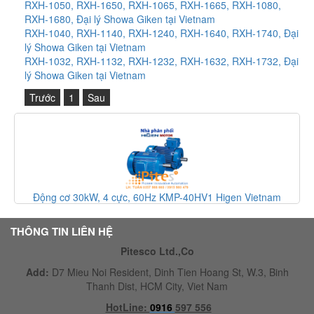
RXH-1050, RXH-1650, RXH-1065, RXH-1665, RXH-1080,
RXH-1680, Đại lý Showa Giken tại Vietnam
RXH-1040, RXH-1140, RXH-1240, RXH-1640, RXH-1740, Đại
lý Showa Giken tại Vietnam
RXH-1032, RXH-1132, RXH-1232, RXH-1632, RXH-1732, Đại
lý Showa Giken tại Vietnam
Trước
1
Sau
Động cơ 30kW, 4 cực, 60Hz KMP-40HV1 Higen Vietnam
THÔNG TIN LIÊN HỆ
Pitesco Ltd.,Co
Add:
D7 Mieu Noi Resident, Dinh Tien Hoang St, W.3, Binh
Thanh Dist, HCM City, Viet Nam
HotLine:
0916
597 556