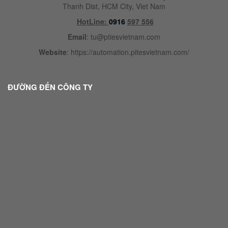
Thanh Dist, HCM City, Viet Nam
HotLine:
0916
597 556
Email
:
tu@ptiesvietnam.com
Website
:
https://automation.pitesvietnam.com/
ĐƯỜNG ĐẾN CÔNG TY