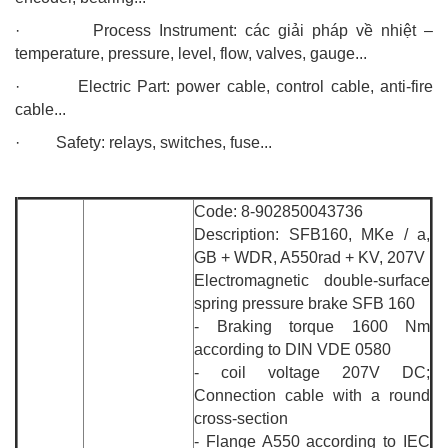
· Process Instrument: các giải pháp về nhiệt –
temperature, pressure, level, flow, valves, gauge...
· Electric Part: power cable, control cable, anti-fire
cable...
· Safety: relays, switches, fuse...
Code: 8-902850043736
Description: SFB160, MKe / a,
GB + WDR, A550rad + KV, 207V
Electromagnetic double-surface
spring pressure brake SFB 160
- Braking torque 1600 Nm
according to DIN VDE 0580
- coil voltage 207V DC;
Connection cable with a round
cross-section
- Flange A550 according to IEC