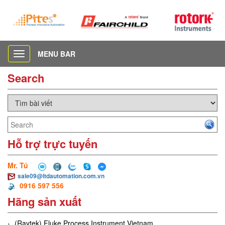
MENU BAR
Toggle
navigation
Search
Hỗ trợ trực tuyến
Mr. Tú
sale09@ltdautomation.com.vn
0916 597 556
Hãng sản xuất
(Raytek) Fluke Process Instrument Vietnam