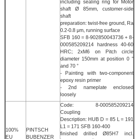
including sealing ring for Motor
shaft Ø 85mm, customer-side
shaft
preparation: twist-free ground, Ra
0.2-0.8 μm, running surface
SFB 160 = 8-902850043736 + 8-
000585209214 hardness 40-60
HRC; 2xM6 on Pitch circle
diameter 150mm at position 0 °
and 70 °
- Painting with two-component
epoxy resin primer
- 2nd nameplate enclosed
loosely
Code: 8-000585209214
Coupling
Description: HUB D = 85 L = 191
L1 = 171 SFB 160-400
100%
PINTSCH
finished drilled Ø85H7 incl.
EU
BUBENZER