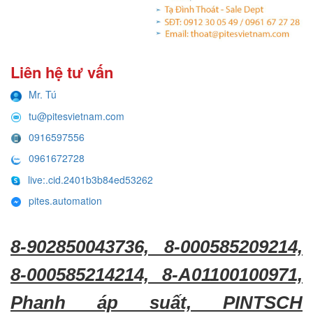
Liên hệ tư vấn
Mr. Tú
tu@pitesvietnam.com
0916597556
0961672728
live:.cid.2401b3b84ed53262
pites.automation
8-902850043736, 8-000585209214,
8-000585214214, 8-A01100100971,
Phanh áp suất, PINTSCH