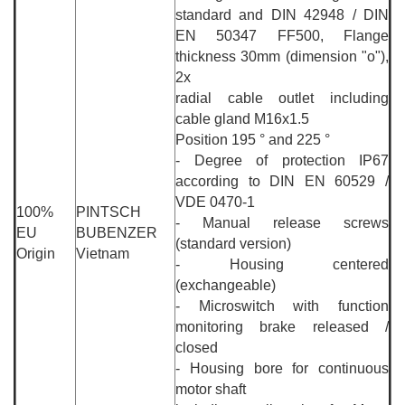
standard and DIN 42948 / DIN
EN 50347 FF500, Flange
thickness 30mm (dimension "o"),
2x
radial cable outlet including
cable gland M16x1.5
Position 195 ° and 225 °
- Degree of protection IP67
according to DIN EN 60529 /
VDE 0470-1
100%
PINTSCH
- Manual release screws
EU
BUBENZER
(standard version)
Origin
Vietnam
- Housing centered
(exchangeable)
- Microswitch with function
monitoring brake released /
closed
- Housing bore for continuous
motor shaft