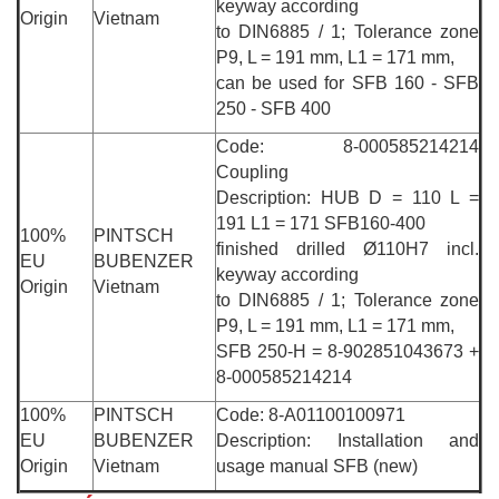
keyway according
Origin
Vietnam
to DIN6885 / 1; Tolerance zone
P9, L = 191 mm, L1 = 171 mm,
can be used for SFB 160 - SFB
250 - SFB 400
Code: 8-000585214214
Coupling
Description: HUB D = 110 L =
191 L1 = 171 SFB160-400
100%
PINTSCH
finished drilled Ø110H7 incl.
EU
BUBENZER
keyway according
Origin
Vietnam
to DIN6885 / 1; Tolerance zone
P9, L = 191 mm, L1 = 171 mm,
SFB 250-H = 8-902851043673 +
8-000585214214
100%
PINTSCH
Code: 8-A01100100971
EU
BUBENZER
Description: Installation and
Origin
Vietnam
usage manual SFB (new)