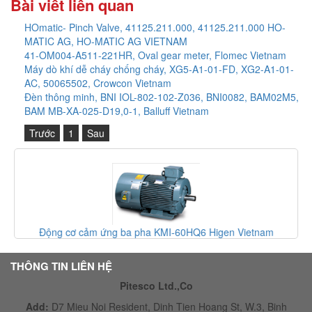
Bài viết liên quan
HOmatic- Pinch Valve, 41125.211.000, 41125.211.000 HO-
MATIC AG, HO-MATIC AG VIETNAM
41-OM004-A511-221HR, Oval gear meter, Flomec Vietnam
Máy dò khí dễ cháy chống cháy, XG5-A1-01-FD, XG2-A1-01-
AC, 50065502, Crowcon Vietnam
Đèn thông minh, BNI IOL-802-102-Z036, BNI0082, BAM02M5,
BAM MB-XA-025-D19,0-1, Balluff Vietnam
Trước
1
Sau
Động cơ cảm ứng ba pha KMI-60HQ6 Higen Vietnam
THÔNG TIN LIÊN HỆ
Pitesco Ltd.,Co
Add:
D7 Mieu Noi Resident, Dinh Tien Hoang St, W.3, Binh